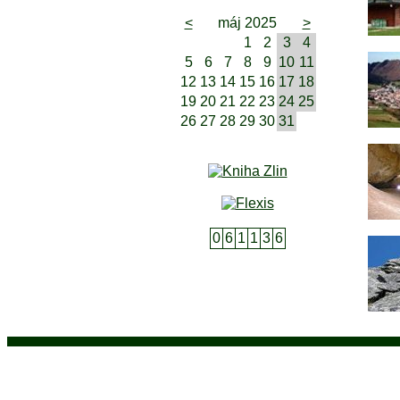
<
máj 2025
>
1
2
3
4
5
6
7
8
9
10
11
12
13
14
15
16
17
18
19
20
21
22
23
24
25
26
27
28
29
30
31
0
6
1
1
3
6