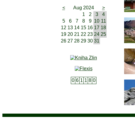
<
Aug 2024
>
1
2
3
4
5
6
7
8
9
10
11
12
13
14
15
16
17
18
19
20
21
22
23
24
25
26
27
28
29
30
31
0
6
1
1
8
0