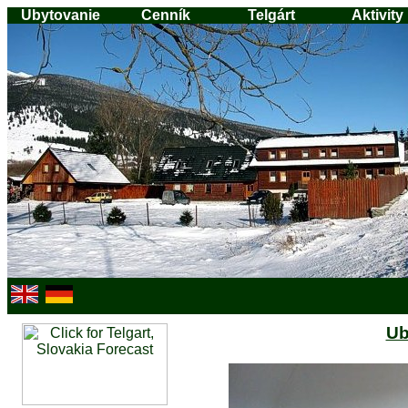
Ubytovanie
Cenník
Telgárt
Aktivity
Ub