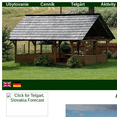
Ubytovanie
Cenník
Telgárt
Aktivity