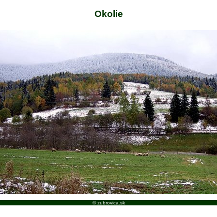
Okolie
© zubrovica.sk